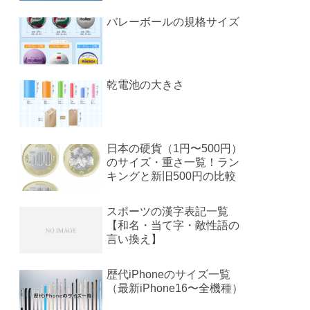
バレーボールの規格サイズ
乾電池の大きさ
日本の硬貨（1円〜500円）
のサイズ・重さ一覧！ラン
キングと新旧500円の比較
スポーツの漢字表記一覧
【和名・当て字・敵性語の
言い換え】
歴代iPhoneのサイズ一覧
（最新iPhone16〜全機種）