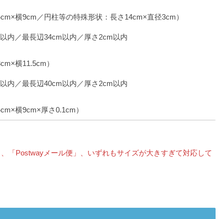
cm×横9cm／円柱等の特殊形状：長さ14cm×直径3cm）
m以内／最長辺34cm以内／厚さ2cm以内
m×横11.5cm）
m以内／最長辺40cm以内／厚さ2cm以内
m×横9cm×厚さ0.1cm）
、「Postwayメール便」、いずれもサイズが大きすぎて対応して