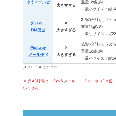
ゆうメール
重量1kg以内
大きすぎる
（最小サイズ：縦14
3辺の合計が、60c
クロネコ
✕
重量1kg以内
DM便
大きすぎる
（最小サイズ：縦23c
3辺の合計が、70c
Postway
✕
重量1kg以内
メール便
大きすぎる
（最小サイズ：縦14c
スクロールできます.
※ 角A3封筒は、「ゆうメール」、「クロネコDM便」
いません。