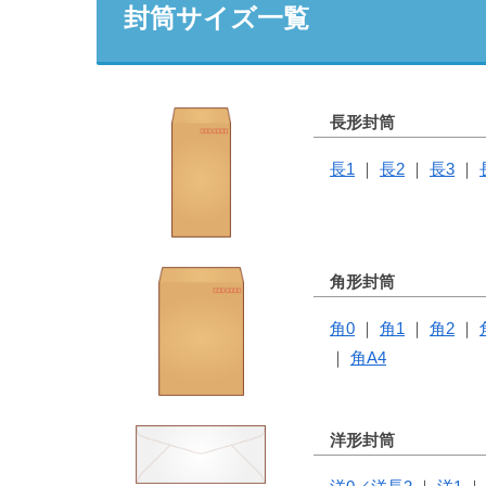
封筒サイズ一覧
長形封筒
長1
長2
長3
角形封筒
角0
角1
角2
角A4
洋形封筒