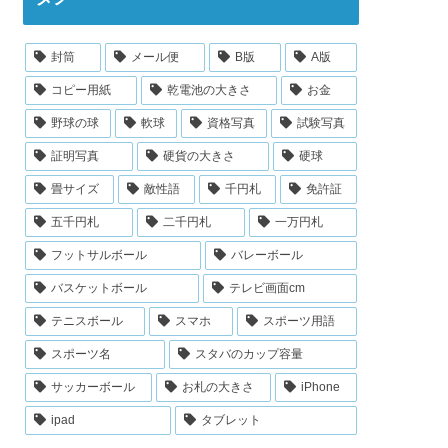
封筒
メール便
B版
A版
コピー用紙
乾電池の大きさ
お金
野球の球
軟球
資格写真
試験写真
証明写真
硬貨の大きさ
硬球
畳サイズ
敵性語
千円札
免許証
五千円札
二千円札
一万円札
フットサルボール
バレーボール
バスケットボール
テレビ画面cm
テニスボール
スマホ
スポーツ用語
スポーツ名
スタバのカップ容量
サッカーボール
お札の大きさ
iPhone
ipad
タブレット