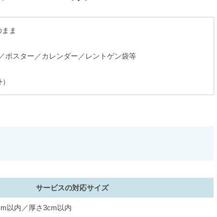
のまま
）／ポスター／カレンダー／レントゲン袋等
外）
サービスの対応サイズ
cm以内／厚さ3cm以内