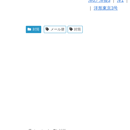
洋0／洋長3
洋1
洋形東京3号
封筒
メール便
封筒