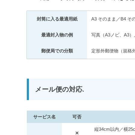
封筒に入る最適用紙
A3 そのまま／B4 そ
最適封入物の例
写真（A3ノビ、A3
郵便局での分類
定形外郵便物（規格
メール便の対応.
サービス名
可否
縦34cm以内／横25
✕