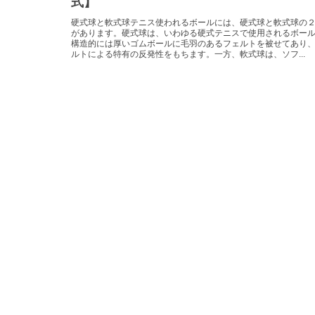
式】
硬式球と軟式球テニス使われるボールには、硬式球と軟式球の
があります。硬式球は、いわゆる硬式テニスで使用されるボー
構造的には厚いゴムボールに毛羽のあるフェルトを被せてあり
ルトによる特有の反発性をもちます。一方、軟式球は、ソフ...