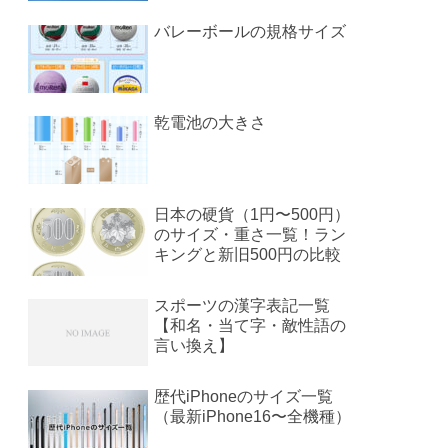
バレーボールの規格サイズ
乾電池の大きさ
日本の硬貨（1円〜500円）
のサイズ・重さ一覧！ラン
キングと新旧500円の比較
スポーツの漢字表記一覧
【和名・当て字・敵性語の
言い換え】
歴代iPhoneのサイズ一覧
（最新iPhone16〜全機種）