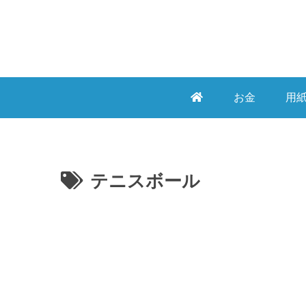
お金
用
テニスボール