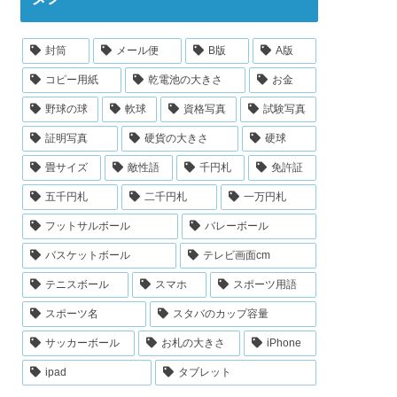
封筒
メール便
B版
A版
コピー用紙
乾電池の大きさ
お金
野球の球
軟球
資格写真
試験写真
証明写真
硬貨の大きさ
硬球
畳サイズ
敵性語
千円札
免許証
五千円札
二千円札
一万円札
フットサルボール
バレーボール
バスケットボール
テレビ画面cm
テニスボール
スマホ
スポーツ用語
スポーツ名
スタバのカップ容量
サッカーボール
お札の大きさ
iPhone
ipad
タブレット